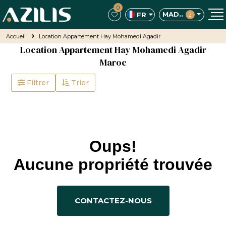
0
MAD..
FR
2
Accueil
Location Appartement Hay Mohamedi Agadir
Location Appartement Hay Mohamedi Agadir
Maroc
Filtrer
Trier
Oups!
Aucune propriété trouvée
CONTACTEZ-NOUS