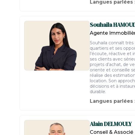
Langues parlées 
Souhaila
HAMOU
Agente Immobiliè
Souhaila connaît très b
quartiers et ses oppo
l’écoute, réactive et
ses clients avec série
projets d’achat, de ve
oriente et conseille s
réalise des estimation
location. Son approche
décisions et à instau
durable.
Langues parlées 
Alain
DELMOULY
Conseil & Associé