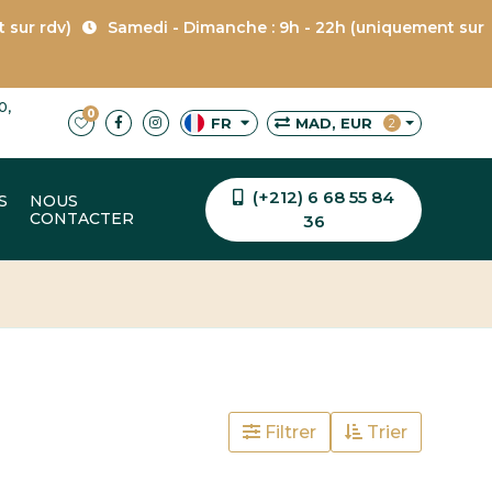
t sur rdv)
Samedi - Dimanche : 9h - 22h (uniquement sur
0,
0
MAD, EUR
FR
2
(+212) 6 68 55 84
S
NOUS
CONTACTER
36
Filtrer
Trier