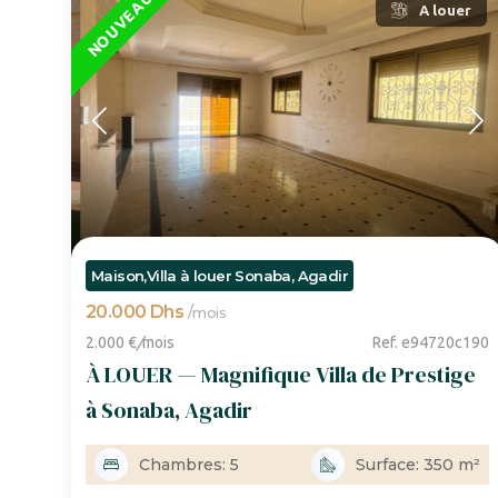
EN VEDETTE
NOUVEAU
A louer
Maison,Villa à louer Sonaba, Agadir
20.000 Dhs
/
mois
2.000 €
/
mois
Ref. e94720c190
À LOUER — Magnifique Villa de Prestige
à Sonaba, Agadir
Chambres: 5
Surface: 350 m²