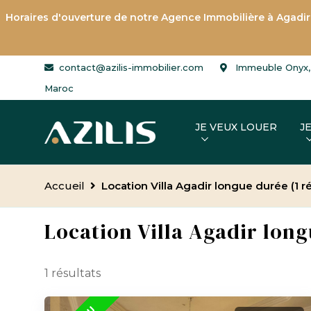
Horaires d'ouverture de notre
Agence Immobilière à Agadir
contact@azilis-immobilier.com
Immeuble Onyx, 
Maroc
JE VEUX LOUER
J
Accueil
Location Villa Agadir longue durée
(1 r
Location Villa Agadir lon
1 résultats