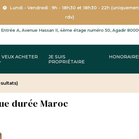
Lundi - Vendredi : 9h - 18h30 et 18h30 - 22h (uniquemen
rdv)
Entrée A, Avenue Hassan II, 4ème étage numéro 50, Agadir 8000
E VEUX ACHETER
JE SUIS
HONORAIRE
PROPRIÉTAIRE
ésultats)
gue durée Maroc