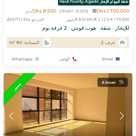
شقة للبيع أو للإيجار Haut Founty, Agadir
8.500 Dhs
1.700.000 Dhs
/
(21.250 Dhs/m²)
شهر
170.000 € (2.125 €/m²) 850 €
/
شهر
المرجع. d0d1f1145a
للإيجار - شقة - هوت فونتي - 2 غرفة نوم
غرف: 2
المساحة: 80 m²
Email
الهاتف
Whatsapp
A louer
مميز