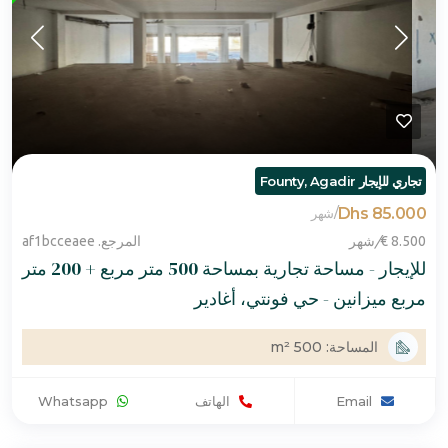
تجاري للإيجار Founty, Agadir
85.000 Dhs
/
شهر
8.500 €
/
شهر
المرجع. af1bcceaee
للإيجار - مساحة تجارية بمساحة 500 متر مربع + 200 متر
مربع ميزانين - حي فونتي، أغادير
المساحة: 500 m²
Email
الهاتف
Whatsapp