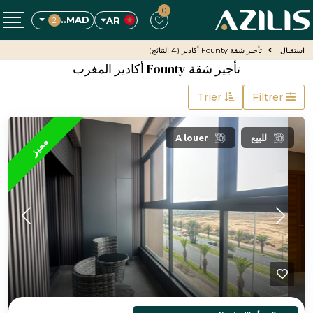
0
MAD..
AR
2
استقبال
تأجير شقة Founty أكادير
(4 النتائج)
تأجير شقة Founty أكادير المغرب
Trier
Filtrer
للبيع
A louer
مميز