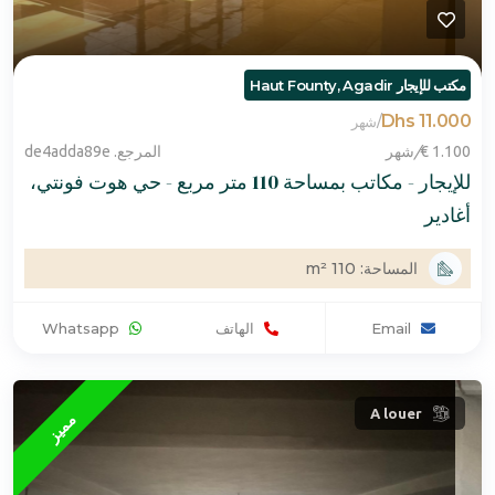
مكتب للإيجار Haut Founty, Agadir
11.000 Dhs
/
شهر
1.100 €
/
شهر
المرجع. de4adda89e
للإيجار - مكاتب بمساحة 110 متر مربع - حي هوت فونتي،
أغادير
المساحة: 110 m²
Email
الهاتف
Whatsapp
A louer
مميز