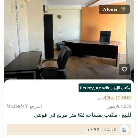
A louer
مكتب للإيجار Founty, Agadir
10.000 Dhs
/
شهر
1.000 €
/
شهر
المرجع. fa52b9f4ff
للبيع - مكتب بمساحة 82 متر مربع في فونتي
المساحة: 82 m²