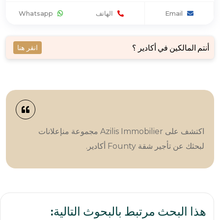
Email
الهاتف
Whatsapp
أنتم المالكين في أكادير ؟
انقر هنا
اكتشف على Azilis Immobilier مجموعة منإعلانات
لبحثك عن تأجير شقة Founty أكادير.
هذا البحث مرتبط بالبحوث التالية: