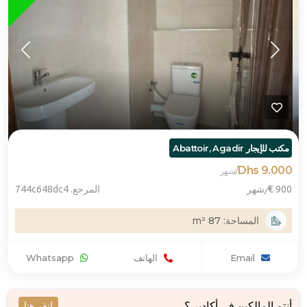
مكتب للإيجار Abattoir, Agadir
9.000 Dhs
/
شهر
900 €
/
شهر
المرجع. 744c648dc4
المساحة: 87 m²
Email
الهاتف
Whatsapp
أنتم المالكين في أكادير ؟
انقر هنا