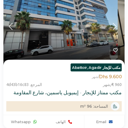
مكتب للإيجار Abattoir, Agadir
9.600 Dhs
/
شهر
960 €
/
شهر
المرجع. 4d43b16c83
مكتب ممتاز للإيجار - إيميوبل ياسمين، شارع المقاومة
المساحة: 96 m²
Email
الهاتف
Whatsapp