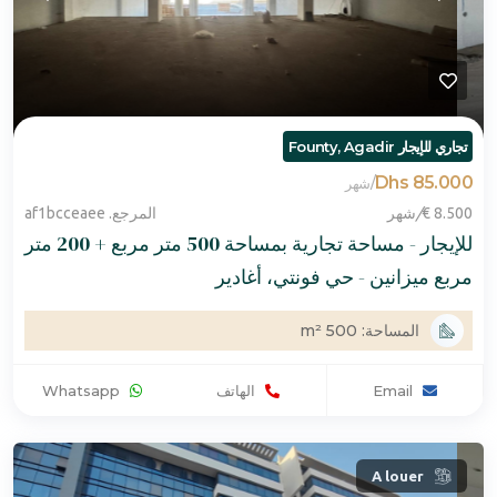
تجاري للإيجار Founty, Agadir
85.000 Dhs
/
شهر
8.500 €
/
شهر
المرجع. af1bcceaee
للإيجار - مساحة تجارية بمساحة 500 متر مربع + 200 متر
مربع ميزانين - حي فونتي، أغادير
المساحة: 500 m²
Email
الهاتف
Whatsapp
A louer