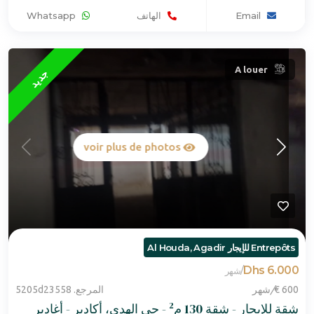
Email
الهاتف
Whatsapp
A louer
جديد
voir plus de photos
Entrepôts للإيجار Al Houda, Agadir
6.000 Dhs
/
شهر
600 €
/
شهر
المرجع. 5205d23558
شقة للإيجار - شقة 130 م² - حي الهدى، أكادير - أغادير