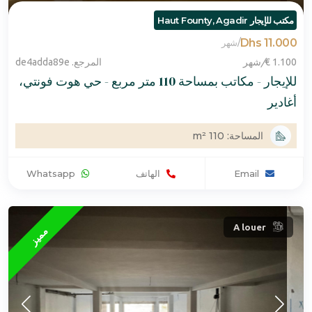
مكتب للإيجار Haut Founty, Agadir
11.000 Dhs
/
شهر
1.100 €
/
شهر
المرجع. de4adda89e
للإيجار - مكاتب بمساحة 110 متر مربع - حي هوت فونتي،
أغادير
المساحة: 110 m²
Email
الهاتف
Whatsapp
A louer
مميز