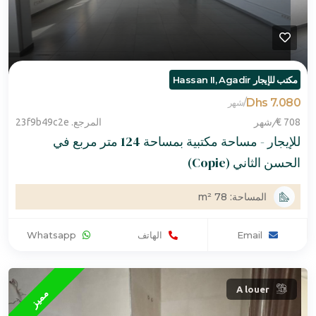
مكتب للإيجار Hassan II, Agadir
7.080 Dhs
/
شهر
708 €
/
شهر
المرجع. 23f9b49c2e
للإيجار - مساحة مكتبية بمساحة 124 متر مربع في
الحسن الثاني (Copie)
المساحة: 78 m²
Email
الهاتف
Whatsapp
A louer
مميز