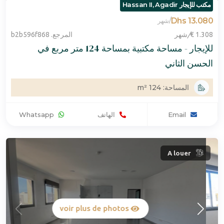
مكتب للإيجار Hassan II, Agadir
13.080 Dhs
/
شهر
1.308 €
/
شهر
المرجع. b2b596f868
للإيجار - مساحة مكتبية بمساحة 124 متر مربع في
الحسن الثاني
المساحة: 124 m²
Email
الهاتف
Whatsapp
A louer
voir plus de photos