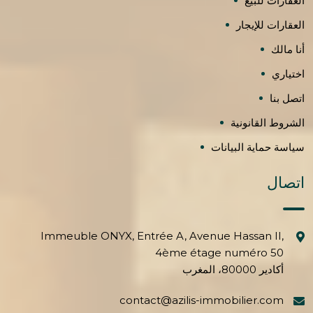
العقارات للبيع
العقارات للإيجار
أنا مالك
اختياري
اتصل بنا
الشروط القانونية
سياسة حماية البيانات
اتصال
Immeuble ONYX, Entrée A, Avenue Hassan II,
4ème étage numéro 50
أكادير 80000، المغرب
contact@azilis-immobilier.com