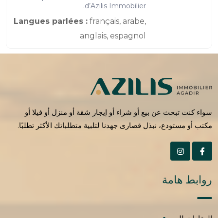
d’Azilis Immobilier.
Langues parlées :
français, arabe,
anglais, espagnol
سواء كنت تبحث عن بيع أو شراء أو إيجار شقة أو منزل أو فيلا أو
مكتب أو مستودع، نبذل قصارى جهدنا لتلبية متطلباتك الأكثر تطلبًا.
روابط هامة