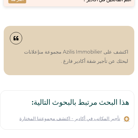
اكتشف على Azilis Immobilier مجموعة منإعلانات
لبحثك عن تأجير شقة أكادير فارغ .
هذا البحث مرتبط بالبحوث التالية:
تأجير المكاتب في أكادير - اكتشف مجموعتنا المختارة