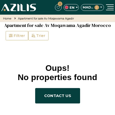
0
MAD..
EN
2
Home
Apartment for sale Av Moqawama Agadir
Apartment for sale Av Moqawama Agadir Morocco
Filtrer
Trier
Oups!
No properties found
CONTACT US