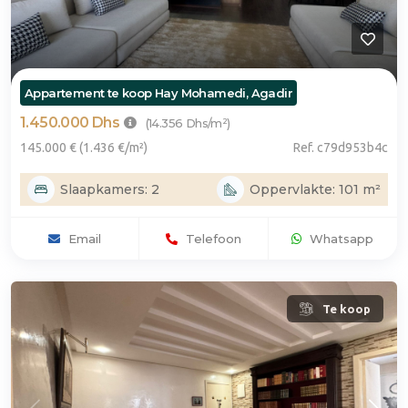
Appartement te koop Hay Mohamedi, Agadir
1.450.000 Dhs
(14.356 Dhs/m²)
145.000 € (1.436 €/m²)
Ref. c79d953b4c
Slaapkamers: 2
Oppervlakte: 101 m²
Email
Telefoon
Whatsapp
Te koop