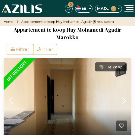
0
MAD..
NL
2
Home
Appartement te koop Hay Mohamedi Agadir
(5 resultaten)
Appartement te koop Hay Mohamedi Agadir
Marokko
Filtrer
Trier
UITGELICHT
Te koop