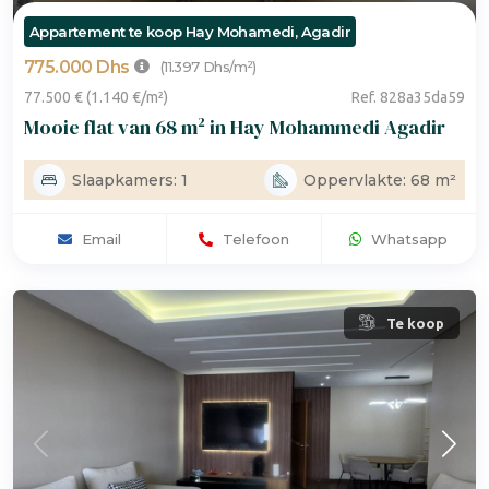
Appartement te koop Hay Mohamedi, Agadir
775.000 Dhs
(11.397 Dhs/m²)
77.500 € (1.140 €/m²)
Ref. 828a35da59
Mooie flat van 68 m² in Hay Mohammedi Agadir
Slaapkamers: 1
Oppervlakte: 68 m²
Email
Telefoon
Whatsapp
Te koop