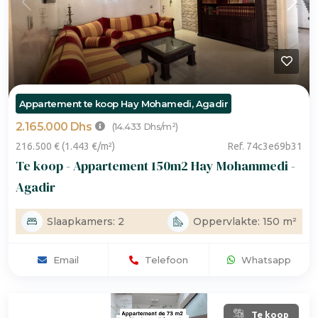
Appartement te koop Hay Mohamedi, Agadir
2.165.000 Dhs
(14.433 Dhs/m²)
216.500 € (1.443 €/m²)
Ref. 74c3e69b31
Te koop - Appartement 150m2 Hay Mohammedi -
Agadir
Slaapkamers: 2
Oppervlakte: 150 m²
Email
Telefoon
Whatsapp
Te koop