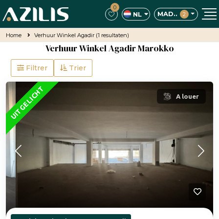
0
MAD..
NL
2
Home
Verhuur Winkel Agadir
(1 resultaten)
Verhuur Winkel Agadir Marokko
Filtrer
Trier
UITGELICHT
A louer