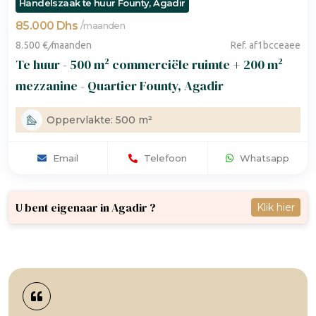
Handelszaak te huur Founty, Agadir
85.000 Dhs
/
maanden
8.500 €
/
maanden
Ref. af1bcceaee
Te huur - 500 m² commerciële ruimte + 200 m²
mezzanine - Quartier Founty, Agadir
Oppervlakte: 500 m²
Email
Telefoon
Whatsapp
U bent eigenaar in Agadir ?
Klik hier