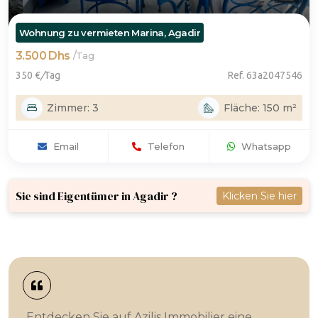
Wohnung zu vermieten Marina, Agadir
3.500 Dhs
/
Tag
350 €
/
Tag
Ref. 63a2047546
Zimmer: 3
Fläche: 150 m²
Email
Telefon
Whatsapp
Sie sind Eigentümer in Agadir ?
Klicken Sie hier
Entdecken Sie auf Azilis Immobilier eine