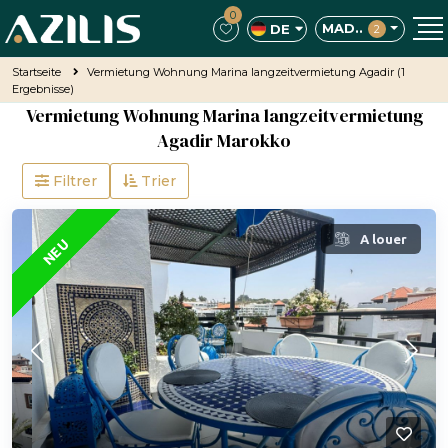
0
MAD..
DE
2
Startseite
Vermietung Wohnung Marina langzeitvermietung Agadir
(1
Ergebnisse)
Vermietung Wohnung Marina langzeitvermietung
Agadir Marokko
Filtrer
Trier
VORGESTELLT
A louer
NEU