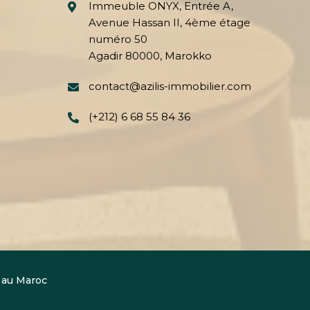
Immeuble ONYX, Entrée A,
Avenue Hassan II, 4ème étage
numéro 50
Agadir 80000, Marokko
contact@azilis-immobilier.com
(+212) 6 68 55 84 36
au Maroc