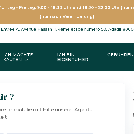
ontag - Freitag: 9:00 - 18:30 Uhr und 18:30 - 22:00 Uhr (nur
(nur nach Vereinbarung)
Entrée A, Avenue Hassan II, 4ème étage numéro 50, Agadir 8000
ICH MÖCHTE
ICH BIN
GEBÜHREN
KAUFEN
EIGENTÜMER
ir ?
hre Immobilie mit Hilfe unserer Agentur!
eit