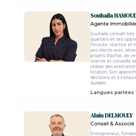
Souhaila
HAMOU
Agente Immobiliè
Souhaila connaît très b
quartiers et ses oppo
l’écoute, réactive et
ses clients avec série
projets d’achat, de ve
oriente et conseille s
réalise des estimation
location. Son approche
décisions et à instau
durable.
Langues parlées 
Alain
DELMOULY
Conseil & Associé
Entrepreneur, fonda