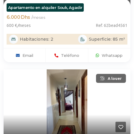
Apartamento en alquiler Souk, Agadir
6.000 Dhs
/
meses
600 €
/
meses
Ref. 62bead4561
Habitaciones: 2
Superficie: 85 m²
Email
Teléfono
Whatsapp
A louer