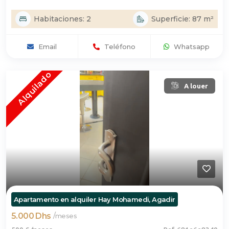
Habitaciones: 2
Superficie: 87 m²
Email
Teléfono
Whatsapp
Alquilado
A louer
Apartamento en alquiler Hay Mohamedi, Agadir
5.000 Dhs
/
meses