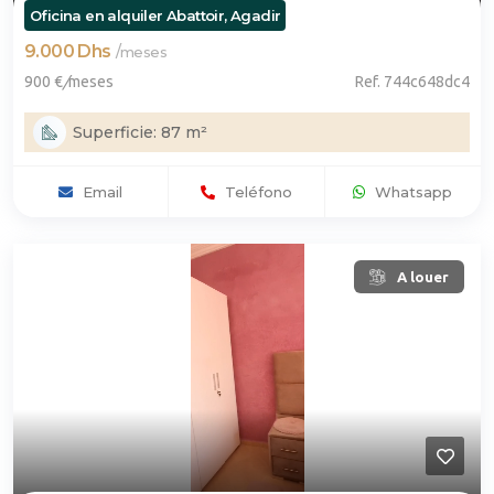
Oficina en alquiler Abattoir, Agadir
9.000 Dhs
/
meses
900 €
/
meses
Ref. 744c648dc4
Superficie: 87 m²
Email
Teléfono
Whatsapp
A louer