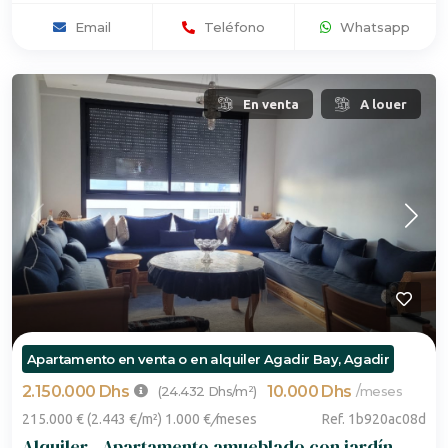
Email
Teléfono
Whatsapp
En venta
A louer
Apartamento en venta o en alquiler Agadir Bay, Agadir
2.150.000 Dhs
10.000 Dhs
/
(24.432 Dhs/m²)
meses
215.000 € (2.443 €/m²) 1.000 €
/
meses
Ref. 1b920ac08d
Alquiler - Apartamento amueblado con jardín -