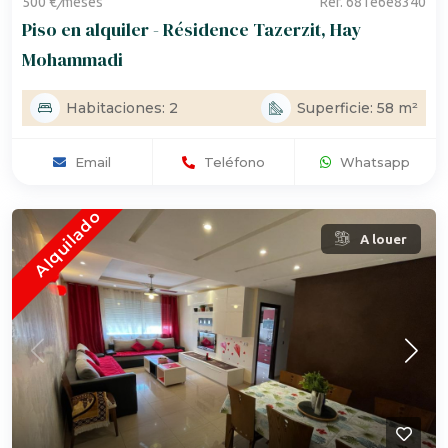
500 €
/
meses
Ref. 681e6e8340
Piso en alquiler - Résidence Tazerzit, Hay
Mohammadi
Habitaciones: 2
Superficie: 58 m²
Email
Teléfono
Whatsapp
Alquilado
A louer