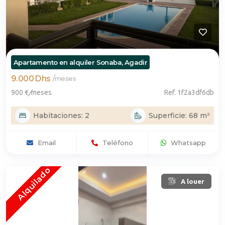
Apartamento en alquiler Sonaba, Agadir
9.000 Dhs
/
meses
900 €
/
meses
Ref. 1f2a3df6db
Habitaciones: 2
Superficie: 68 m²
Email
Teléfono
Whatsapp
Alquilado
A louer