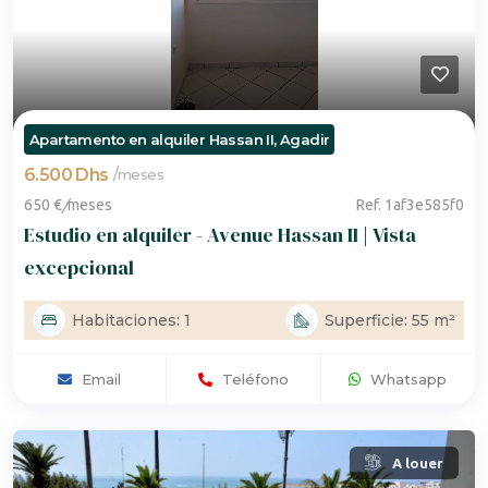
Apartamento en alquiler Hassan II, Agadir
6.500 Dhs
/
meses
650 €
/
meses
Ref. 1af3e585f0
Estudio en alquiler - Avenue Hassan II | Vista
excepcional
Habitaciones: 1
Superficie: 55 m²
Email
Teléfono
Whatsapp
A louer