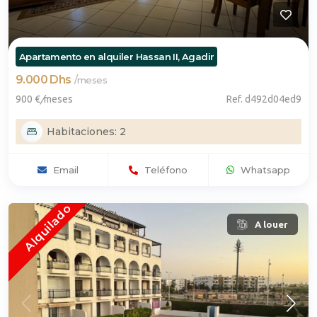
Apartamento en alquiler Hassan II, Agadir
9.000 Dhs
/
meses
900 €
/
meses
Ref. d492d04ed9
Habitaciones: 2
Email
Teléfono
Whatsapp
Alquilado
A louer