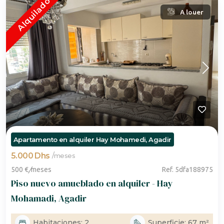
Alquilado
A louer
Apartamento en alquiler Hay Mohamedi, Agadir
5.000 Dhs
/
meses
500 €
/
meses
Ref. 5dfa188975
Piso nuevo amueblado en alquiler - Hay
Mohamadi, Agadir
Habitaciones: 2
Superficie: 67 m²