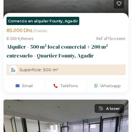
Comercio en alquiler Founty, Agadir
85.000 Dhs
/
meses
8.500 €
/
meses
Ref. af1bcceaee
Alquiler - 500 m² local comercial + 200 m²
entresuelo - Quartier Founty, Agadir
Superficie: 500 m²
Email
Teléfono
Whatsapp
A louer