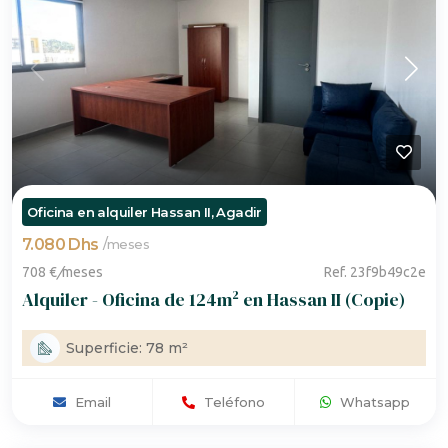
Oficina en alquiler Hassan II, Agadir
7.080 Dhs
/
meses
708 €
/
meses
Ref. 23f9b49c2e
Alquiler - Oficina de 124m² en Hassan II (Copie)
Superficie: 78 m²
Email
Teléfono
Whatsapp