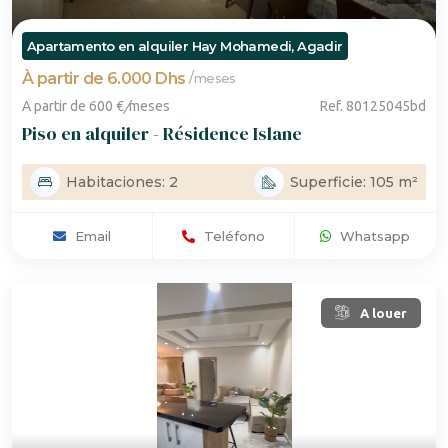
Apartamento en alquiler Hay Mohamedi, Agadir
À partir de 6.000 Dhs
/
meses
A partir de 600 €
/
meses
Ref. 80125045bd
Piso en alquiler - Résidence Islane
Habitaciones: 2
Superficie: 105 m²
Email
Teléfono
Whatsapp
A louer