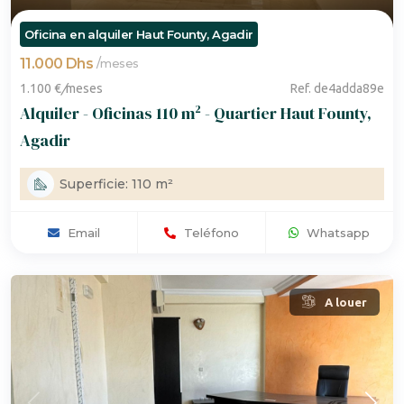
Oficina en alquiler Haut Founty, Agadir
11.000 Dhs
/
meses
1.100 €
/
meses
Ref. de4adda89e
Alquiler - Oficinas 110 m² - Quartier Haut Founty,
Agadir
Superficie: 110 m²
Email
Teléfono
Whatsapp
A louer