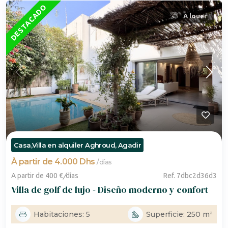
DESTACADO
A louer
Casa,Villa en alquiler Aghroud, Agadir
À partir de 4.000 Dhs
/
días
A partir de 400 €
/
días
Ref. 7dbc2d36d3
Villa de golf de lujo - Diseño moderno y confort
Habitaciones: 5
Superficie: 250 m²