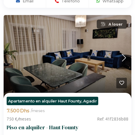
Email
Teléfono
Whatsapp
A louer
Apartamento en alquiler Haut Founty, Agadir
7.500 Dhs
/
meses
750 €
/
meses
Ref. 41f2836b88
Piso en alquiler - Haut Founty