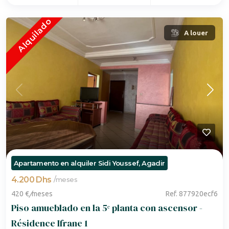
Alquilado
A louer
Apartamento en alquiler Sidi Youssef, Agadir
4.200 Dhs
/
meses
420 €
/
meses
Ref. 877920ecf6
Piso amueblado en la 5ᵉ planta con ascensor -
Résidence Ifrane 1