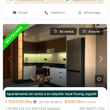
Email
Teléfono
Whatsapp
DESTACADO
En venta
A louer
Apartamento en venta o en alquiler Haut Founty, Agadir
1.700.000 Dhs
8.500 Dhs
/
(21.250 Dhs/m²)
meses
170.000 € (2.125 €/m²) 850 €
/
meses
Ref. d0d1f1145a