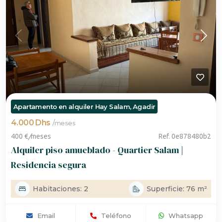
Apartamento en alquiler Hay Salam, Agadir
4.000 Dhs
/
meses
400 €
/
meses
Ref. 0e878480b2
Alquiler piso amueblado - Quartier Salam |
Residencia segura
Habitaciones: 2
Superficie: 76 m²
Email
Teléfono
Whatsapp