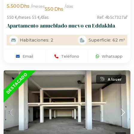
5.500 Dhs
/
/
meses
días
550 Dhs
550 €
/
meses
55 €
/
días
Ref. 4b5c7327af
Apartamento amueblado nuevo en Eddakhla
Habitaciones: 2
Superficie: 62 m²
Email
Teléfono
Whatsapp
DESTACADO
A louer