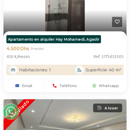
Apartamento en alquiler Hay Mohamedi, Agadir
4.500 Dhs
/
meses
450 €
/
meses
Ref. 57f3d53305
Habitaciones: 1
Superficie: 40 m²
Email
Teléfono
Whatsapp
Alquilado
A louer