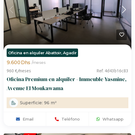
Oficina en alquiler Abattoir, Agadir
9.600 Dhs
/
meses
960 €
/
meses
Ref. 4d43b16c83
Oficina Premium en alquiler - Immeuble Yasmine,
Avenue El Moukawama
Superficie: 96 m²
Email
Teléfono
Whatsapp