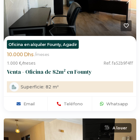
Oficina en alquiler Founty, Agadir
10.000 Dhs
/
meses
1.000 €
/
meses
Ref. fa52b9f4ff
Venta - Oficina de 82m² en Founty
Superficie: 82 m²
Email
Teléfono
Whatsapp
A louer