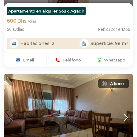
Apartamento en alquiler Souk, Agadir
600 Dhs
/
días
60 €
/
días
Ref. c32d1e4266
Habitaciones: 2
Superficie: 98 m²
Email
Teléfono
Whatsapp
A louer