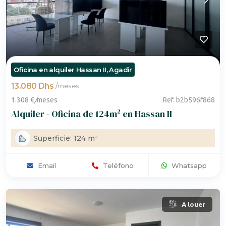
Oficina en alquiler Hassan II, Agadir
13.080 Dhs
/
meses
1.308 €
/
meses
Ref. b2b596f868
Alquiler - Oficina de 124m² en Hassan II
Superficie: 124 m²
Email
Teléfono
Whatsapp
A louer