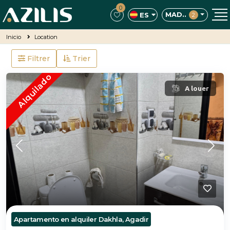
0
MAD..
ES
2
Inicio
Location
Filtrer
Trier
Alquilado
A louer
Apartamento en alquiler Dakhla, Agadir