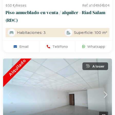
650 €
/
meses
Ref. a1d49d4b04
Piso amueblado en venta / alquiler - Riad Salam
(RDC)
Habitaciones: 3
Superficie: 100 m²
Email
Teléfono
Whatsapp
Alquilado
A louer