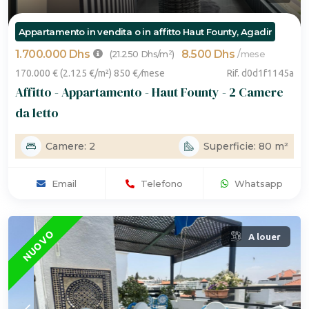
Appartamento in vendita o in affitto Haut Founty, Agadir
1.700.000 Dhs
8.500 Dhs
/
(21.250 Dhs/m²)
mese
170.000 € (2.125 €/m²) 850 €
/
mese
Rif. d0d1f1145a
Affitto - Appartamento - Haut Founty - 2 Camere
da letto
Camere: 2
Superficie: 80 m²
Email
Telefono
Whatsapp
IN PRIMO PIANO
NUOVO
A louer