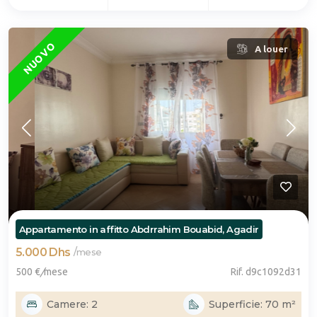
NUOVO
A louer
Appartamento in affitto Abdrrahim Bouabid, Agadir
5.000 Dhs
/
mese
500 €
/
mese
Rif. d9c1092d31
Camere: 2
Superficie: 70 m²