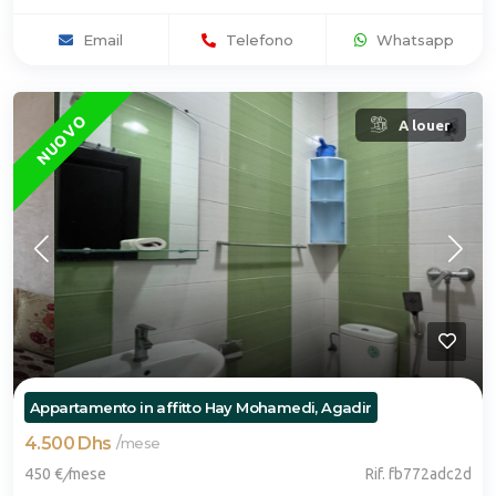
Email
Telefono
Whatsapp
NUOVO
A louer
Appartamento in affitto Hay Mohamedi, Agadir
4.500 Dhs
/
mese
450 €
/
mese
Rif. fb772adc2d