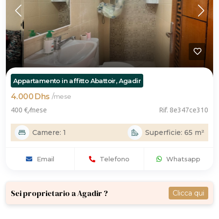
Appartamento in affitto Abattoir, Agadir
4.000 Dhs
/
mese
400 €
/
mese
Rif. 8e347ce310
Camere: 1
Superficie: 65 m²
Email
Telefono
Whatsapp
Sei proprietario a Agadir ?
Clicca qui