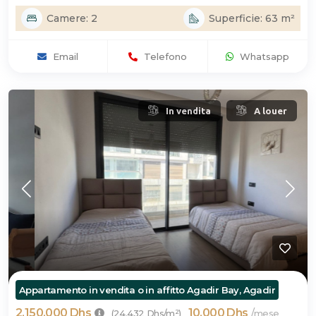
Camere: 2
Superficie: 63 m²
Email
Telefono
Whatsapp
In vendita
A louer
Appartamento in vendita o in affitto Agadir Bay, Agadir
2.150.000 Dhs
10.000 Dhs
/
(24.432 Dhs/m²)
mese