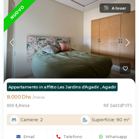
NUOVO
A louer
Appartamento in affitto Les Jardins d'Agadir , Agadir
8.000 Dhs
/
mese
800 €
/
mese
Rif. 0a03df1ff5
Camere: 2
Superficie: 90 m²
Email
Telefono
Whatsapp