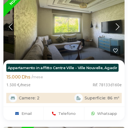
Appartamento in affitto Centre Ville - Ville Nouvelle, Agadir
15.000 Dhs
/
mese
1.500 €
/
mese
Rif. 78133d160e
Camere: 2
Superficie: 86 m²
Email
Telefono
Whatsapp