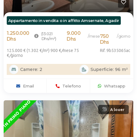
Appartamento in vendita o in affitto Amsernate, Agadir
1.250.000
9.000
(13.021
750
/
/
mese
giorno
Dhs
Dhs/m²)
Dhs
Dhs
125.000 € (1.302 €/m²) 900 €
/
mese
75
Rif. 9b535065ac
€
/
giorno
Camere: 2
Superficie: 96 m²
Email
Telefono
Whatsapp
IN PRIMO PIANO
A louer