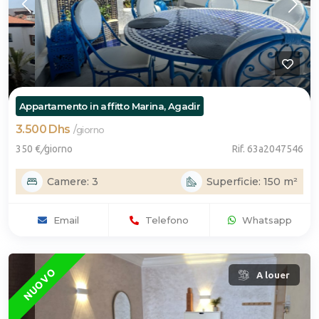
Appartamento in affitto Marina, Agadir
3.500 Dhs
/
giorno
350 €
/
giorno
Rif. 63a2047546
Camere: 3
Superficie: 150 m²
Email
Telefono
Whatsapp
NUOVO
A louer