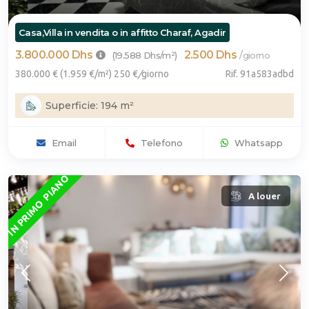
Casa,Villa in vendita o in affitto Charaf, Agadir
3.800.000 Dhs
2.500 Dhs
/
(19.588 Dhs/m²)
giorno
380.000 € (1.959 €/m²) 250 €
/
giorno
Rif. 91a583adbd
Superficie: 194 m²
Email
Telefono
Whatsapp
IN PRIMO PIANO
A louer