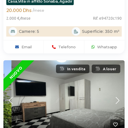
Casa,Villa in affitto Sonaba, Agadir
20.000 Dhs
/
mese
2.000 €
/
mese
Rif. e94720c190
Camere: 5
Superficie: 350 m²
Email
Telefono
Whatsapp
NUOVO
In vendita
A louer