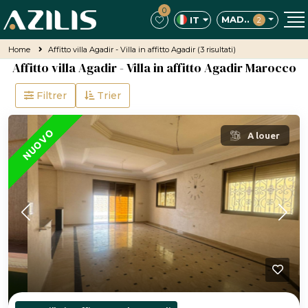
0
MAD..
IT
2
Home
Affitto villa Agadir - Villa in affitto Agadir
(3 risultati)
Affitto villa Agadir - Villa in affitto Agadir Marocco
Filtrer
Trier
IN PRIMO PIANO
NUOVO
A louer