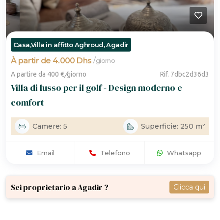
Casa,Villa in affitto Aghroud, Agadir
À partir de 4.000 Dhs
/
giorno
A partire da 400 €
/
giorno
Rif. 7dbc2d36d3
Villa di lusso per il golf - Design moderno e
comfort
Camere: 5
Superficie: 250 m²
Email
Telefono
Whatsapp
Sei proprietario a Agadir ?
Clicca qui