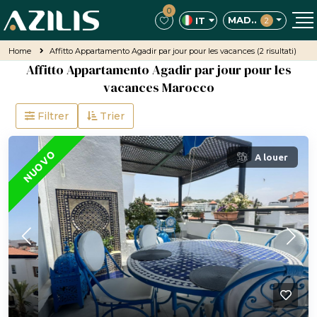
0
MAD..
IT
2
Home
Affitto Appartamento Agadir par jour pour les vacances
(2 risultati)
Affitto Appartamento Agadir par jour pour les
vacances Marocco
Filtrer
Trier
IN PRIMO PIANO
NUOVO
A louer