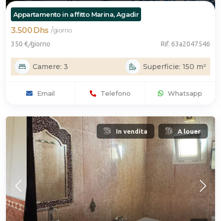
Appartamento in affitto Marina, Agadir
3.500 Dhs
/
giorno
350 €
/
giorno
Rif. 63a2047546
Camere: 3
Superficie: 150 m²
Email
Telefono
Whatsapp
In vendita
A louer