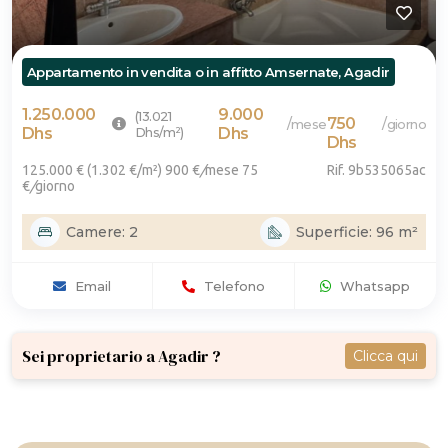
Appartamento in vendita o in affitto Amsernate, Agadir
1.250.000
9.000
(13.021
750
/
/
mese
giorno
Dhs
Dhs/m²)
Dhs
Dhs
125.000 € (1.302 €/m²) 900 €
/
mese
75
Rif. 9b535065ac
€
/
giorno
Camere: 2
Superficie: 96 m²
Email
Telefono
Whatsapp
Sei proprietario a Agadir ?
Clicca qui