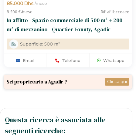
85.000 Dhs
/
mese
8.500 €
/
mese
Rif. af1bcceaee
In affitto - Spazio commerciale di 500 m² + 200
m² di mezzanino - Quartier Founty, Agadir
Superficie: 500 m²
Email
Telefono
Whatsapp
Sei proprietario a Agadir ?
Clicca qui
Questa ricerca è associata alle
seguenti ricerche: