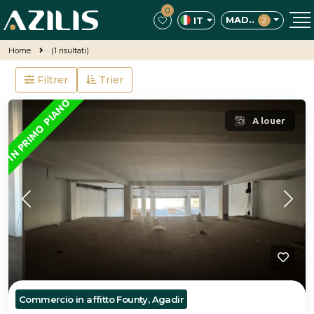
0
MAD..
IT
2
Home
(1 risultati)
Filtrer
Trier
IN PRIMO PIANO
A louer
Commercio in affitto Founty, Agadir