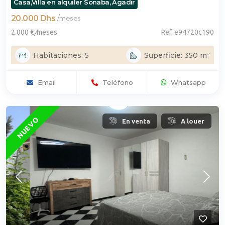
Casa,Villa en alquiler Sonaba, Agadir
20.000 Dhs
/
meses
2.000 €
/
meses
Ref. e94720c190
Habitaciones: 5
Superficie: 350 m²
Email
Teléfono
Whatsapp
NUEVO
En venta
A louer