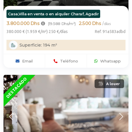
Casa,Villa en venta o en alquiler Charaf, Agadir
3.800.000 Dhs
2.500 Dhs
/
(19.588 Dhs/m²)
días
380.000 € (1.959 €/m²) 250 €
/
días
Ref. 91a583adbd
Superficie: 194 m²
Email
Teléfono
Whatsapp
DESTACADO
A louer