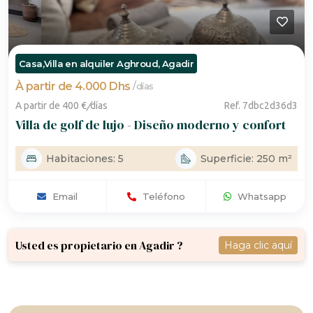
Casa,Villa en alquiler Aghroud, Agadir
À partir de 4.000 Dhs
/
días
A partir de 400 €
/
días
Ref. 7dbc2d36d3
Villa de golf de lujo - Diseño moderno y confort
Habitaciones: 5
Superficie: 250 m²
Email
Teléfono
Whatsapp
Usted es propietario en Agadir ?
Haga clic aquí