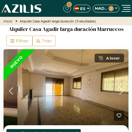
0
MAD..
ES
2
Inicio
Alquiler Casa Agadir larga duración
(3 resultados)
Alquiler Casa Agadir larga duración Marruecos
Filtrer
Trier
DESTACADO
NUEVO
A louer