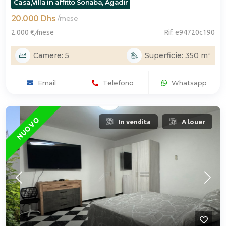
Casa,Villa in affitto Sonaba, Agadir
20.000 Dhs
/
mese
2.000 €
/
mese
Rif. e94720c190
Camere: 5
Superficie: 350 m²
Email
Telefono
Whatsapp
NUOVO
In vendita
A louer