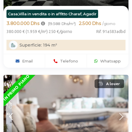
Casa,Villa in vendita o in affitto Charaf, Agadir
3.800.000 Dhs
2.500 Dhs
/
(19.588 Dhs/m²)
giorno
380.000 € (1.959 €/m²) 250 €
/
giorno
Rif. 91a583adbd
Superficie: 194 m²
Email
Telefono
Whatsapp
IN PRIMO PIANO
A louer