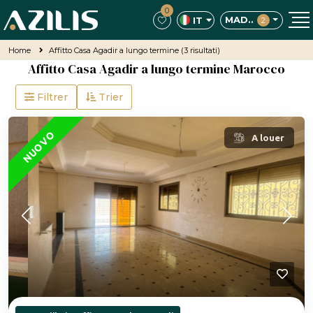
0
MAD..
IT
2
Home
Affitto Casa Agadir a lungo termine
(3 risultati)
Affitto Casa Agadir a lungo termine Marocco
Filtrer
Trier
IN PRIMO PIANO
NUOVO
A louer