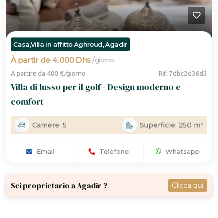
Casa,Villa in affitto Aghroud, Agadir
À partir de 4.000 Dhs
/
giorno
A partire da 400 €
/
giorno
Rif. 7dbc2d36d3
Villa di lusso per il golf - Design moderno e
comfort
Camere: 5
Superficie: 250 m²
Email
Telefono
Whatsapp
Sei proprietario a Agadir ?
Clicca qui